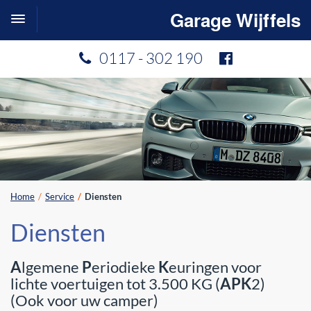
Garage Wijffels
Toggle
navigation
0117 - 302 190
Home
Service
Diensten
Diensten
A
lgemene
P
eriodieke
K
euringen voor
lichte voertuigen tot 3.500 KG (
APK
2)
(Ook voor uw camper)